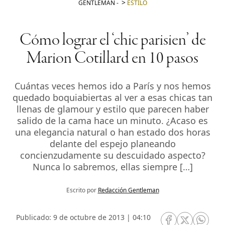
GENTLEMAN
-
ESTILO
Cómo lograr el ‘chic parisien’ de
Marion Cotillard en 10 pasos
Cuántas veces hemos ido a París y nos hemos
quedado boquiabiertas al ver a esas chicas tan
llenas de glamour y estilo que parecen haber
salido de la cama hace un minuto. ¿Acaso es
una elegancia natural o han estado dos horas
delante del espejo planeando
concienzudamente su descuidado aspecto?
Nunca lo sabremos, ellas siempre […]
Escrito por
Redacción Gentleman
Publicado: 9 de octubre de 2013 | 04:10
RRSS Facebook
RRSS Twitte
RRSS 