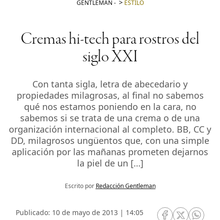
GENTLEMAN
-
ESTILO
Cremas hi-tech para rostros del
siglo XXI
Con tanta sigla, letra de abecedario y
propiedades milagrosas, al final no sabemos
qué nos estamos poniendo en la cara, no
sabemos si se trata de una crema o de una
organización internacional al completo. BB, CC y
DD, milagrosos ungüentos que, con una simple
aplicación por las mañanas prometen dejarnos
la piel de un […]
Escrito por
Redacción Gentleman
Publicado: 10 de mayo de 2013 | 14:05
RRSS Facebook
RRSS Twitte
RRSS 