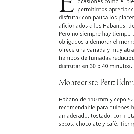
En un mundo de ritmos vertiginosos, en el que el tiempo se revela en
ocasiones como el bi
permitirnos apreciar c
disfrutar con pausa los placer
aficionados a los Habanos, de
Pero no siempre hay tiempo p
obligados a demorar el mome
ofrece una variada y muy atr
tiempos de fumadas reducid
disfrutar en 30 o 40 minutos. 
Montecristo Petit Ed
Habano de 110 mm y cepo 52,
recomendable para quienes bu
amaderado, tostado, con nota
secos, chocolate y café. Tie