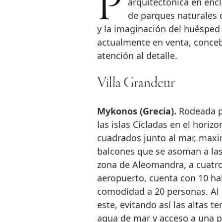
Proponemos una selección de viviendas que integran la vanguardia
arquitectónica en encl
de parques naturales 
y la imaginación del huésped
actualmente en venta, concebid
atención al detalle.
Villa Grandeur
Mykonos (Grecia).
Rodeada po
las islas Cícladas en el horiz
cuadrados junto al mar, maxi
balcones que se asoman a las
zona de Aleomandra, a cuatro
aeropuerto, cuenta con 10 ha
comodidad a 20 personas. Al a
este, evitando así las altas t
agua de mar y acceso a una p