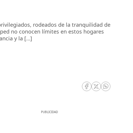
ivilegiados, rodeados de la tranquilidad de
uésped no conocen límites en estos hogares
ancia y la […]
RRSS Facebook
RRSS Twitter
RRSS Whatsa