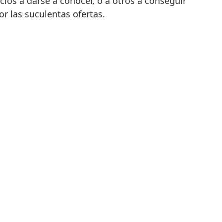
ios a darse a conocer, o a otros a conseguir
r las suculentas ofertas.