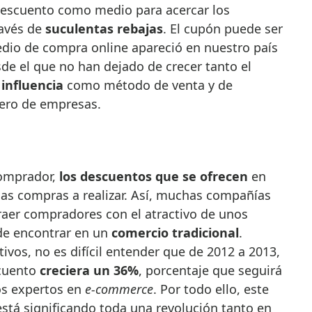
 descuento como medio para acercar los
ravés de
suculentas rebajas
. El cupón puede ser
edio de compra online apareció en nuestro país
e el que no han dejado de crecer tanto el
u
influencia
como método de venta y de
ero de empresas.
comprador,
los descuentos que se ofrecen
en
las compras a realizar. Así, muchas compañías
traer compradores con el atractivo de unos
 de encontrar en un
comercio tradicional
.
vos, no es difícil entender que de 2012 a 2013,
scuento
creciera un 36%
, porcentaje que seguirá
s expertos en
e-commerce
. Por todo ello, este
stá significando toda una revolución tanto en