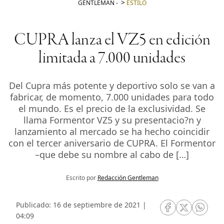
GENTLEMAN
-
ESTILO
CUPRA lanza el VZ5 en edición
limitada a 7.000 unidades
Del Cupra más potente y deportivo solo se van a
fabricar, de momento, 7.000 unidades para todo
el mundo. Es el precio de la exclusividad. Se
llama Formentor VZ5 y su presentacio?n y
lanzamiento al mercado se ha hecho coincidir
con el tercer aniversario de CUPRA. El Formentor
–que debe su nombre al cabo de […]
Escrito por
Redacción Gentleman
Publicado: 16 de septiembre de 2021 |
RRSS Facebook
RRSS Twitte
RRSS 
04:09