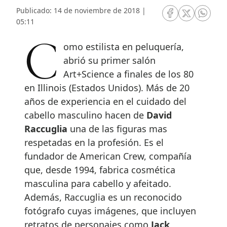
Publicado: 14 de noviembre de 2018 |
RRSS Facebook
RRSS Twitte
RRSS 
05:11
Como estilista en peluquería,
abrió su primer salón
Art+Science a finales de los 80
en Illinois (Estados Unidos). Más de 20
años de experiencia en el cuidado del
cabello masculino hacen de
David
Raccuglia
una de las figuras mas
respetadas en la profesión. Es el
fundador de American Crew, compañía
que, desde 1994, fabrica cosmética
masculina para cabello y afeitado.
Además, Raccuglia es un reconocido
fotógrafo cuyas imágenes, que incluyen
retratos de personajes como
Jack