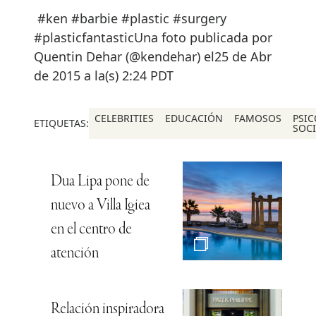
#ken #barbie #plastic #surgery
#plasticfantasticUna foto publicada por
Quentin Dehar (@kendehar) el25 de Abr
de 2015 a la(s) 2:24 PDT
CELEBRITIES
EDUCACIÓN
FAMOSOS
PSI
ETIQUETAS:
SOCI
Dua Lipa pone de
nuevo a Villa Igiea
en el centro de
atención
Relación inspiradora