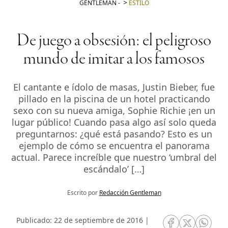
GENTLEMAN
-
ESTILO
De juego a obsesión: el peligroso
mundo de imitar a los famosos
El cantante e ídolo de masas, Justin Bieber, fue
pillado en la piscina de un hotel practicando
sexo con su nueva amiga, Sophie Richie ¡en un
lugar público! Cuando pasa algo así solo queda
preguntarnos: ¿qué está pasando? Esto es un
ejemplo de cómo se encuentra el panorama
actual. Parece increíble que nuestro ‘umbral del
escándalo’ […]
Escrito por
Redacción Gentleman
Publicado: 22 de septiembre de 2016 |
RRSS Facebook
RRSS Twitte
RRSS 