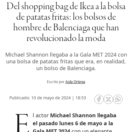
Del shopping bag de Ikea a la bolsa
de patatas fritas: los bolsos de
hombre de Balenciaga que han
revolucionado la moda
Michael Shannon llegaba a la Gala MET 2024 con
una bolsa de patatas fritas que era, en realidad,
un bolso de Balenciaga.
Escrito por
Aida Ortega
Publicado: 10 de mayo de 2024 | 18:53
RRSS Facebook
RRSS Twitte
RRSS 
El actor
Michael Shannon llegaba
el pasado lunes 6 de mayo a la
Gala MET 2024
con un elegante