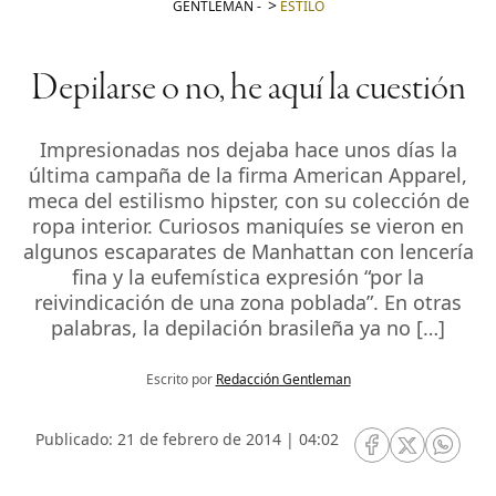
GENTLEMAN
-
ESTILO
Depilarse o no, he aquí la cuestión
Impresionadas nos dejaba hace unos días la
última campaña de la firma American Apparel,
meca del estilismo hipster, con su colección de
ropa interior. Curiosos maniquíes se vieron en
algunos escaparates de Manhattan con lencería
fina y la eufemística expresión “por la
reivindicación de una zona poblada”. En otras
palabras, la depilación brasileña ya no […]
Escrito por
Redacción Gentleman
Publicado: 21 de febrero de 2014 | 04:02
RRSS Facebook
RRSS Twitte
RRSS 