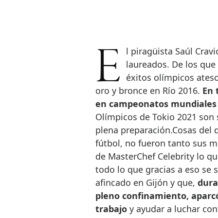
El piragüista Saúl Craviotto es uno de los deportistas españoles más
laureados. De los que
éxitos olímpicos ateso
oro y bronce en Río 2016.
En 
en campeonatos mundiales 
Olímpicos de Tokio 2021 son 
plena preparación.Cosas del d
fútbol, no fueron tanto sus m
de MasterChef Celebrity lo qu
todo lo que gracias a eso se s
afincado en Gijón y que,
dura
pleno confinamiento, aparcó
trabajo
y ayudar a luchar con