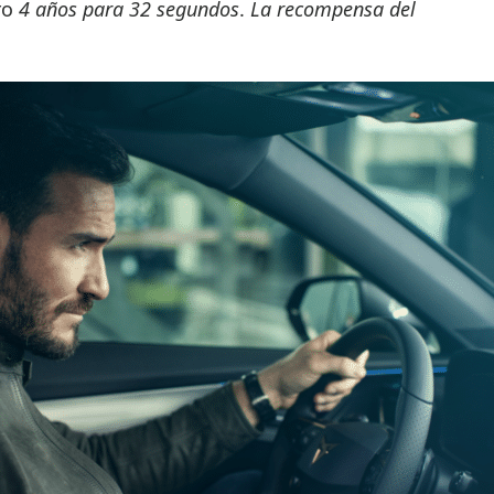
ro
4 años para 32 segundos
.
La recompensa del