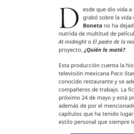
Desde que dio vida a Luis Miguel en el exitoso biopic que Netflix
grabó sobre la vida
Boneta
no ha dejado
nutrida de multitud de pelícu
At midnight
o
El padre de la no
proyecto,
¿Quién lo mató?
.
Esta producción cuenta la his
televisión mexicana Paco Sta
conocido restaurante y se ad
compañeros de trabajo. La fic
próximo 24 de mayo y está p
además de por el mencionado 
capítulos que ha tenido luga
estilo personal que siempre l