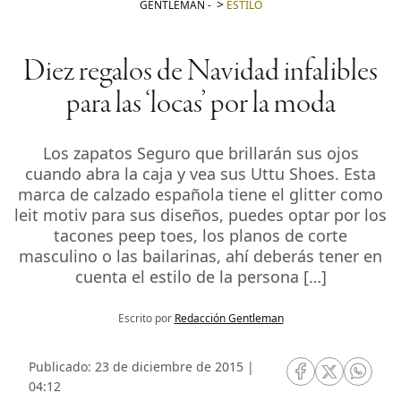
GENTLEMAN
-
ESTILO
Diez regalos de Navidad infalibles
para las ‘locas’ por la moda
Los zapatos Seguro que brillarán sus ojos
cuando abra la caja y vea sus Uttu Shoes. Esta
marca de calzado española tiene el glitter como
leit motiv para sus diseños, puedes optar por los
tacones peep toes, los planos de corte
masculino o las bailarinas, ahí deberás tener en
cuenta el estilo de la persona […]
Escrito por
Redacción Gentleman
Publicado: 23 de diciembre de 2015 |
RRSS Facebook
RRSS Twitte
RRSS 
04:12