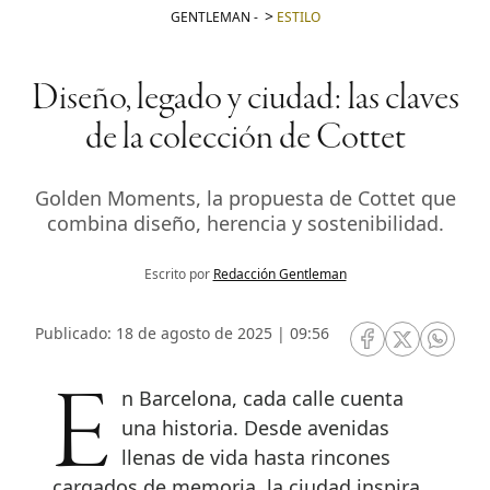
GENTLEMAN
-
ESTILO
Diseño, legado y ciudad: las claves
de la colección de Cottet
Golden Moments, la propuesta de Cottet que
combina diseño, herencia y sostenibilidad.
Escrito por
Redacción Gentleman
Publicado: 18 de agosto de 2025 | 09:56
RRSS Facebook
RRSS Twitte
RRSS 
En Barcelona, cada calle cuenta
una historia. Desde avenidas
llenas de vida hasta rincones
cargados de memoria, la ciudad inspira