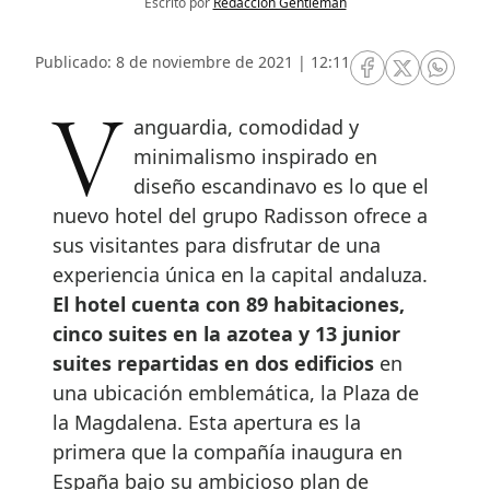
Escrito por
Redacción Gentleman
Publicado: 8 de noviembre de 2021 | 12:11
RRSS Facebook
RRSS Twitte
RRSS 
Vanguardia, comodidad y
minimalismo inspirado en
diseño escandinavo es lo que el
nuevo hotel del grupo Radisson ofrece a
sus visitantes para disfrutar de una
experiencia única en la capital andaluza.
El hotel cuenta con 89 habitaciones,
cinco suites en la azotea y 13 junior
suites repartidas en dos edificios
en
una ubicación emblemática, la Plaza de
la Magdalena. Esta apertura es la
primera que la compañía inaugura en
España bajo su ambicioso plan de