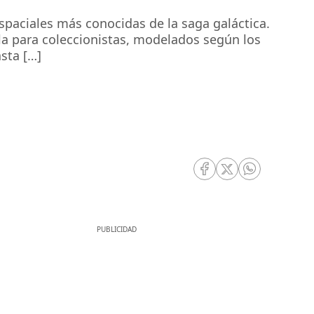
spaciales más conocidas de la saga galáctica.
lla para coleccionistas, modelados según los
sta […]
RRSS Facebook
RRSS Twitter
RRSS Whatsa