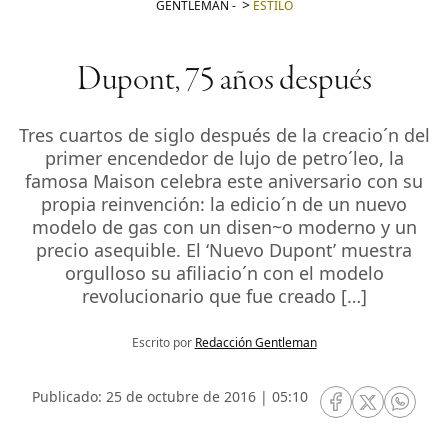
GENTLEMAN
-
ESTILO
Dupont, 75 años después
Tres cuartos de siglo después de la creacio´n del
primer encendedor de lujo de petro´leo, la
famosa Maison celebra este aniversario con su
propia reinvención: la edicio´n de un nuevo
modelo de gas con un disen~o moderno y un
precio asequible. El ‘Nuevo Dupont’ muestra
orgulloso su afiliacio´n con el modelo
revolucionario que fue creado […]
Escrito por
Redacción Gentleman
Publicado: 25 de octubre de 2016 | 05:10
RRSS Facebook
RRSS Twitte
RRSS 