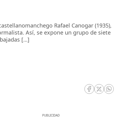
r castellanomanchego Rafael Canogar (1935),
rmalista. Así, se expone un grupo de siete
abajadas […]
RRSS Facebook
RRSS Twitter
RRSS Whatsa