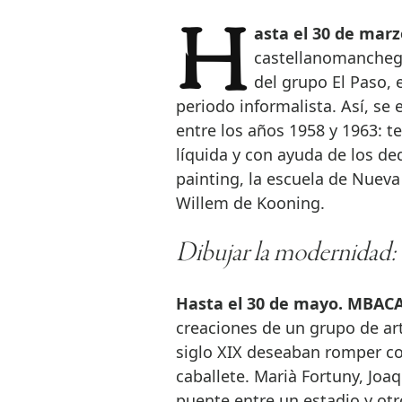
Hasta el 30 de mar
castellanomancheg
del grupo El Paso, 
periodo informalista. Así, se
entre los años 1958 y 1963: t
líquida y con ayuda de los ded
painting, la escuela de Nuev
Willem de Kooning.
Dibujar la modernidad:
Hasta el 30 de mayo. MBACA
creaciones de un grupo de art
siglo XIX deseaban romper con
caballete. Marià Fortuny, Joa
puente entre un estadio y otr