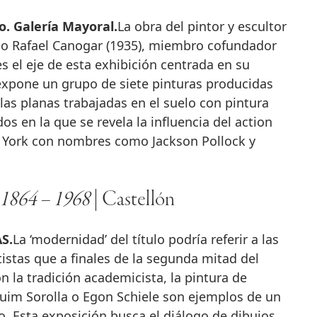
zo. Galería Mayoral.
La obra del pintor y escultor
o Rafael Canogar (1935), miembro cofundador
es el eje de esta exhibición centrada en su
 expone un grupo de siete pinturas producidas
elas planas trabajadas en el suelo con pintura
os en la que se revela la influencia del action
a York con nombres como Jackson Pollock y
 1864 – 1968
| Castellón
S.
La ‘modernidad’ del título podría referir a las
istas que a finales de la segunda mitad del
 la tradición academicista, la pintura de
quim Sorolla o Egon Schiele son ejemplos de un
o. Esta exposición busca el diálogo de dibujos