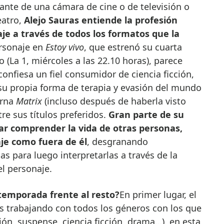
lante de una cámara de cine o de televisión o
eatro,
Alejo Sauras entiende la profesión
e a través de todos los formatos que la
rsonaje en
Estoy vivo
, que estrenó su cuarta
 (La 1, miércoles a las 22.10 horas), parece
confiesa un fiel consumidor de ciencia ficción,
su propia forma de terapia y evasión del mundo
erna
Matrix
(incluso después de haberla visto
re sus títulos preferidos.
Gran parte de su
tar comprender la vida de otras personas,
aje como fuera de él
, desgranando
ias para luego interpretarlas a través de la
el personaje.
temporada frente al resto?
En primer lugar, el
 trabajando con todos los géneros con los que
n, suspense, ciencia ficción, drama…), en esta