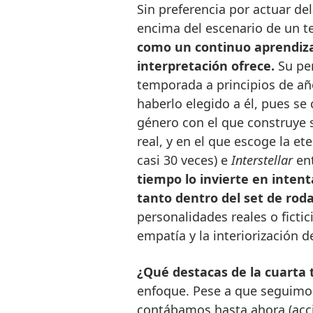
Sin preferencia por actuar de
encima del escenario de un t
como un continuo aprendizaj
interpretación ofrece.
Su pe
temporada a principios de año
haberlo elegido a él, pues se 
género con el que construye 
real, y en el que escoge la et
casi 30 veces) e
Interstellar
ent
tiempo lo invierte en inten
tanto dentro del set de rod
personalidades reales o fictic
empatía y la interiorización d
¿Qué destacas de la cuarta 
enfoque. Pese a que seguimos
contábamos hasta ahora (acció