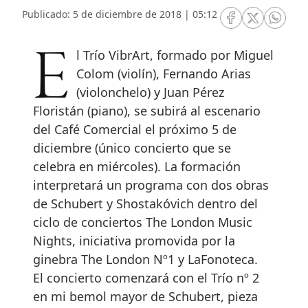
Publicado: 5 de diciembre de 2018 | 05:12
RRSS Facebook
RRSS Twitte
RRSS 
El Trío VibrArt, formado por Miguel
Colom (violín), Fernando Arias
(violonchelo) y Juan Pérez
Floristán (piano), se subirá al escenario
del Café Comercial el próximo 5 de
diciembre (único concierto que se
celebra en miércoles). La formación
interpretará un programa con dos obras
de Schubert y Shostakóvich dentro del
ciclo de conciertos The London Music
Nights, iniciativa promovida por la
ginebra The London Nº1 y LaFonoteca.
El concierto comenzará con el Trío nº 2
en mi bemol mayor de Schubert, pieza