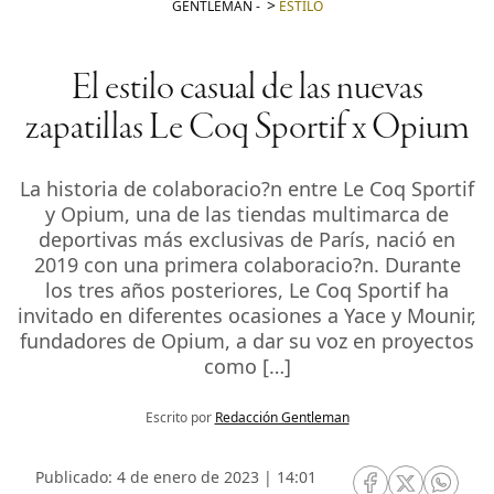
GENTLEMAN
-
ESTILO
El estilo casual de las nuevas
zapatillas Le Coq Sportif x Opium
La historia de colaboracio?n entre Le Coq Sportif
y Opium, una de las tiendas multimarca de
deportivas más exclusivas de París, nació en
2019 con una primera colaboracio?n. Durante
los tres años posteriores, Le Coq Sportif ha
invitado en diferentes ocasiones a Yace y Mounir,
fundadores de Opium, a dar su voz en proyectos
como […]
Escrito por
Redacción Gentleman
Publicado: 4 de enero de 2023 | 14:01
RRSS Facebook
RRSS Twitte
RRSS 