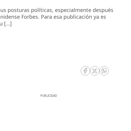
sus posturas políticas, especialmente después
nidense Forbes. Para esa publicación ya es
u […]
RRSS Facebook
RRSS Twitter
RRSS Whatsa