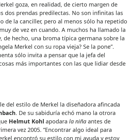
Merkel goza, en realidad, de cierto margen de
s dos prendas predilectas. No son infinitas las
o de la canciller, pero al menos sólo ha repetido
 muy de vez en cuando. A muchos ha llamado la
y, de hecho, una broma típica germana sobre la
gela Merkel con su ropa vieja? Se la pone”.
nta sólo invita a pensar que la jefa del
cosas más importantes con las que lidiar desde
e del estilo de Merkel la diseñadora afincada
nbach
. De su sabiduría echó mano la otrora
 que
Helmut Kohl
apodara
la
niña
antes de
rimera vez 2005. “Encontrar algo ideal para
Merkel encontró su estilo con mi ayuda y estoy