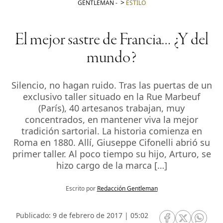
GENTLEMAN
-
ESTILO
El mejor sastre de Francia… ¿Y del
mundo?
Silencio, no hagan ruido. Tras las puertas de un
exclusivo taller situado en la Rue Marbeuf
(París), 40 artesanos trabajan, muy
concentrados, en mantener viva la mejor
tradición sartorial. La historia comienza en
Roma en 1880. Allí, Giuseppe Cifonelli abrió su
primer taller. Al poco tiempo su hijo, Arturo, se
hizo cargo de la marca […]
Escrito por
Redacción Gentleman
Publicado: 9 de febrero de 2017 | 05:02
RRSS Facebook
RRSS Twitte
RRSS 