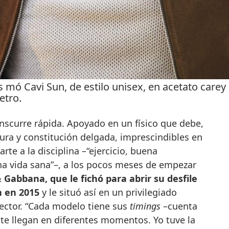
 mó Cavi Sun, de estilo unisex, en acetato carey
etro.
anscurre rápida. Apoyado en un físico que debe,
ltura y constitución delgada, imprescindibles en
te a la disciplina –“ejercicio, buena
una vida sana”–, a los pocos meses de empezar
 Gabbana, que le fichó para abrir su desfile
n en 2015
y le situó así en un privilegiado
sector. “Cada modelo tiene sus
timings
–cuenta
te llegan en diferentes momentos. Yo tuve la