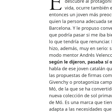
Ese cuento de hadas tan común en la ficción, en la que un talento
descubre al protagonis
vida, ocurre también e
entonces un joven más preoc
quien la persona adecuada se
Barcelona. Y le propuso conve
que podría pasar si me iba b
lo que tendría que renunciar
hizo, además, muy en serio: s
modo mentor Andrés Velenco
según le dijeron, pasaba sí o 
habla de ese joven catalán qu
las propuestas de firmas co
Givenchy o protagoniza campa
Mó, de la que se ha convertid
nueva colección de sol prima
de Mó. Es una marca que tien
adapta a las necesidades que