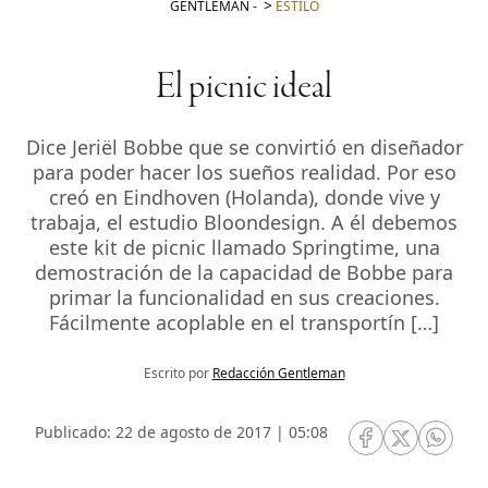
GENTLEMAN
-
ESTILO
El picnic ideal
Dice Jeriël Bobbe que se convirtió en diseñador
para poder hacer los sueños realidad. Por eso
creó en Eindhoven (Holanda), donde vive y
trabaja, el estudio Bloondesign. A él debemos
este kit de picnic llamado Springtime, una
demostración de la capacidad de Bobbe para
primar la funcionalidad en sus creaciones.
Fácilmente acoplable en el transportín […]
Escrito por
Redacción Gentleman
Publicado: 22 de agosto de 2017 | 05:08
RRSS Facebook
RRSS Twitte
RRSS 