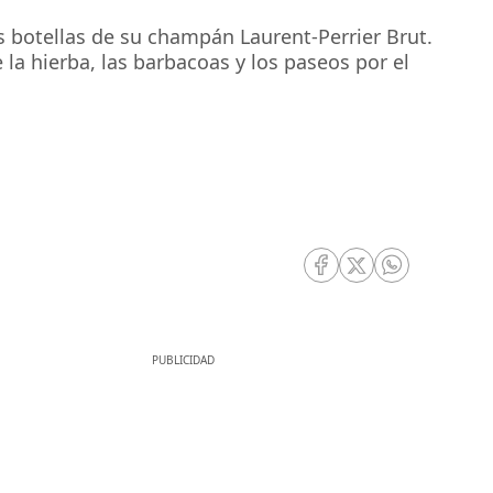
os botellas de su champán Laurent-Perrier Brut.
la hierba, las barbacoas y los paseos por el
RRSS Facebook
RRSS Twitter
RRSS Whatsa