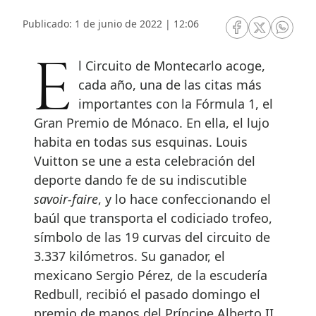
Publicado: 1 de junio de 2022 | 12:06
RRSS Facebook
RRSS Twitte
RRSS 
El Circuito de Montecarlo acoge,
cada año, una de las citas más
importantes con la Fórmula 1, el
Gran Premio de Mónaco. En ella, el lujo
habita en todas sus esquinas. Louis
Vuitton se une a esta celebración del
deporte dando fe de su indiscutible
savoir-faire
, y lo hace confeccionando el
baúl que transporta el codiciado trofeo,
símbolo de las 19 curvas del circuito de
3.337 kilómetros. Su ganador, el
mexicano Sergio Pérez, de la escudería
Redbull, recibió el pasado domingo el
premio de manos del Príncipe Alberto II