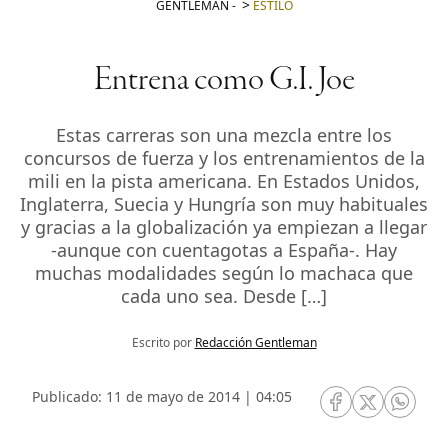
GENTLEMAN
-
ESTILO
Entrena como G.I. Joe
Estas carreras son una mezcla entre los
concursos de fuerza y los entrenamientos de la
mili en la pista americana. En Estados Unidos,
Inglaterra, Suecia y Hungría son muy habituales
y gracias a la globalización ya empiezan a llegar
-aunque con cuentagotas a España-. Hay
muchas modalidades según lo machaca que
cada uno sea. Desde […]
Escrito por
Redacción Gentleman
Publicado: 11 de mayo de 2014 | 04:05
RRSS Facebook
RRSS Twitte
RRSS 