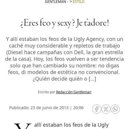
GENTLEMAN
-
ESTILO
¿Eres feo y sexy? Je t’adore!
Y allí estaban los feos de la Ugly Agency, con un
caché muy considerable y repletos de trabajo
(Diesel hace campañas con Dell, la gran estrella
de la casa). Hoy, los feos vuelven a ser tendencia
solo que han cambiado su nombre: no digas
feos, di modelos de estética no convencional.
¿Quién decide quién o […]
Escrito por
Redacción Gentleman
Publicado: 23 de junio de 2013 | 20:06
RRSS Facebook
RRSS Twitte
RRSS 