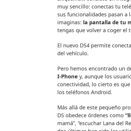
muy sencillo: conectas tu tel
sus funcionalidades pasan a la 
imaginas:
la pantalla de tu 
tengas que volver a coger el 
El nuevo DS4 permite conectar
del vehículo.
Pero hemos encontrado un de
I-Phone
y, aunque los usuari
conectividad, lo cierto es que
los teléfonos Android.
Más allá de este pequeño pr
DS obedece órdenes como
“l
mamá”, “escuchar Lana del Rey
dos últimas han sido las utili