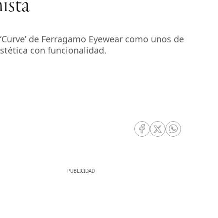
ista
 ‘Curve’ de Ferragamo Eyewear como unos de
tética con funcionalidad.
RRSS Facebook
RRSS Twitter
RRSS Whatsa