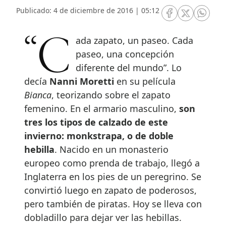
Publicado: 4 de diciembre de 2016 | 05:12
RRSS Facebook
RRSS Twitte
RRSS 
“Cada zapato, un paseo. Cada
paseo, una concepción
diferente del mundo”. Lo
decía
Nanni Moretti
en su película
Bianca
, teorizando sobre el zapato
femenino. En el armario masculino,
son
tres los tipos de calzado de este
invierno: monkstrapa, o de doble
hebilla
. Nacido en un monasterio
europeo como prenda de trabajo, llegó a
Inglaterra en los pies de un peregrino. Se
convirtió luego en zapato de poderosos,
pero también de piratas. Hoy se lleva con
dobladillo para dejar ver las hebillas.