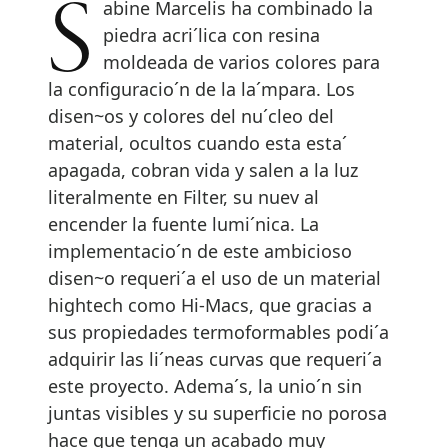
Sabine Marcelis ha combinado la
piedra acri´lica con resina
moldeada de varios colores para
la configuracio´n de la la´mpara. Los
disen~os y colores del nu´cleo del
material, ocultos cuando esta esta´
apagada, cobran vida y salen a la luz
literalmente en Filter, su nuev al
encender la fuente lumi´nica. La
implementacio´n de este ambicioso
disen~o requeri´a el uso de un material
hightech como Hi-Macs, que gracias a
sus propiedades termoformables podi´a
adquirir las li´neas curvas que requeri´a
este proyecto. Adema´s, la unio´n sin
juntas visibles y su superficie no porosa
hace que tenga un acabado muy