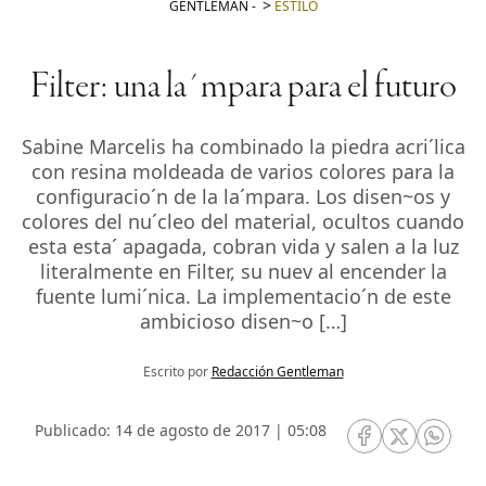
GENTLEMAN
-
ESTILO
Filter: una la´mpara para el futuro
Sabine Marcelis ha combinado la piedra acri´lica
con resina moldeada de varios colores para la
configuracio´n de la la´mpara. Los disen~os y
colores del nu´cleo del material, ocultos cuando
esta esta´ apagada, cobran vida y salen a la luz
literalmente en Filter, su nuev al encender la
fuente lumi´nica. La implementacio´n de este
ambicioso disen~o […]
Escrito por
Redacción Gentleman
Publicado: 14 de agosto de 2017 | 05:08
RRSS Facebook
RRSS Twitte
RRSS 