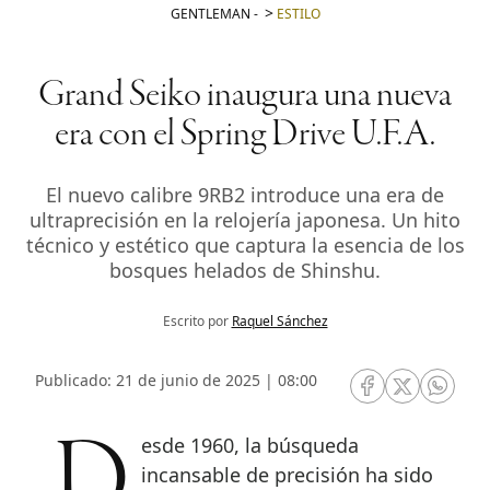
GENTLEMAN
-
ESTILO
Grand Seiko inaugura una nueva
era con el Spring Drive U.F.A.
El nuevo calibre 9RB2 introduce una era de
ultraprecisión en la relojería japonesa. Un hito
técnico y estético que captura la esencia de los
bosques helados de Shinshu.
Escrito por
Raquel Sánchez
Publicado: 21 de junio de 2025 | 08:00
RRSS Facebook
RRSS Twitte
RRSS 
Desde 1960, la búsqueda
incansable de precisión ha sido