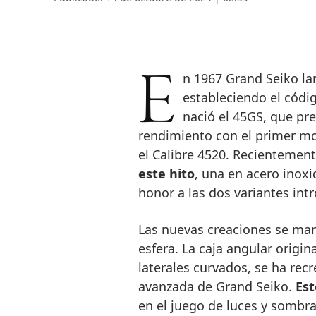
En 1967 Grand Seiko lanzó el legendario 44GS, haciendo historia y
estableciendo el códi
nació el 45GS, que pre
rendimiento con el primer mo
el Calibre 4520. Recientemen
este hito
, una en acero inoxi
honor a las dos variantes int
Las nuevas creaciones se mant
esfera. La caja angular origin
laterales curvados, se ha recr
avanzada de Grand Seiko.
Est
en el juego de luces y sombr