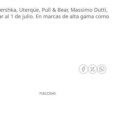
Bershka, Uterqüe, Pull & Bear, Massimo Dutti,
ar al 1 de julio. En marcas de alta gama como
RRSS Facebook
RRSS Twitter
RRSS Whatsa