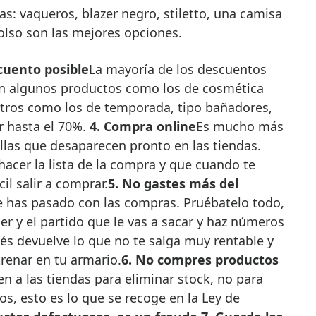
s: vaqueros, blazer negro, stiletto, una camisa
olso son las mejores opciones.
cuento posible
La mayoría de los descuentos
en algunos productos como los de cosmética
tros como los de temporada, tipo bañadores,
r hasta el 70%.
4. Compra online
Es mucho más
las que desaparecen pronto en las tiendas.
acer la lista de la compra y que cuando te
cil salir a comprar.
5. No gastes más del
te has pasado con las compras. Pruébatelo todo,
er y el partido que le vas a sacar y haz números
ués devuelve lo que no te salga muy rentable y
trenar en tu armario.
6. No compres productos
en a las tiendas para eliminar stock, no para
s, esto es lo que se recoge en la Ley de