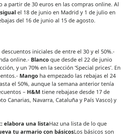
to a partir de 30 euros en las compras online. Al
sigual
el 18 de junio en Madrid y 1 de julio en
bajas del 16 de junio al 15 de agosto.
 descuentos iniciales de entre el 30 y el 50%.-
nda online.-
Blanco
que desde el 22 de junio
ción, y un 70% en la sección ‘Special prices’. En
uentos.-
Mango
ha empezado las rebajas el 24
asta el 50%, aunque la semana anterior tenía
ecuentos –
H&M
tiene rebajase desde 17 de
pto Canarias, Navarra, Cataluña y País Vasco) y
: elabora una lista
Haz una lista de lo que
ueva tu armario con básicos
Los básicos son