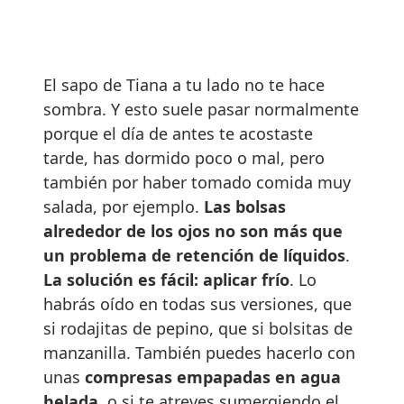
El sapo de Tiana a tu lado no te hace
sombra. Y esto suele pasar normalmente
porque el día de antes te acostaste
tarde, has dormido poco o mal, pero
también por haber tomado comida muy
salada, por ejemplo.
Las bolsas
alrededor de los ojos no son m
á
s que
un problema de retenci
ó
n de l
í
quidos
.
La soluci
ó
n es f
á
cil: aplicar fr
í
o
. Lo
habrás oído en todas sus versiones, que
si rodajitas de pepino, que si bolsitas de
manzanilla. También puedes hacerlo con
unas
compresas empapadas en agua
helada
, o si te atreves sumergiendo el