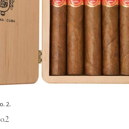
. 2.
o.2