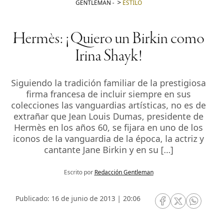
GENTLEMAN
-
ESTILO
Hermès: ¡Quiero un Birkin como
Irina Shayk!
Siguiendo la tradición familiar de la prestigiosa
firma francesa de incluir siempre en sus
colecciones las vanguardias artísticas, no es de
extrañar que Jean Louis Dumas, presidente de
Hermès en los años 60, se fijara en uno de los
iconos de la vanguardia de la época, la actriz y
cantante Jane Birkin y en su […]
Escrito por
Redacción Gentleman
Publicado: 16 de junio de 2013 | 20:06
RRSS Facebook
RRSS Twitte
RRSS 