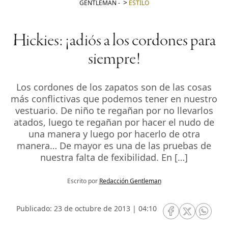
GENTLEMAN
-
ESTILO
Hickies: ¡adiós a los cordones para
siempre!
Los cordones de los zapatos son de las cosas
más conflictivas que podemos tener en nuestro
vestuario. De niño te regañan por no llevarlos
atados, luego te regañan por hacer el nudo de
una manera y luego por hacerlo de otra
manera… De mayor es una de las pruebas de
nuestra falta de fexibilidad. En […]
Escrito por
Redacción Gentleman
Publicado: 23 de octubre de 2013 | 04:10
RRSS Facebook
RRSS Twitte
RRSS 