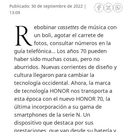
Publicado: 30 de septiembre de 2022 |
RRSS Facebook
RRSS Twitte
RRSS 
13:09
Rebobinar
cassettes
de música con
un boli, agotar el carrete de
fotos, consultar números en la
guía telefónica… Los años 70 pueden
haber sido muchas cosas, pero no
aburridos. Nuevas corrientes de diseño y
cultura llegaron para cambiar la
tecnología occidental. Ahora, la marca
de tecnología HONOR nos transporta a
esta época con el nuevo HONOR 70, la
última incorporación a su gama de
smartphones de la serie N. Un
dispositivo que destaca por sus
prestaciones, que van desde su batería y