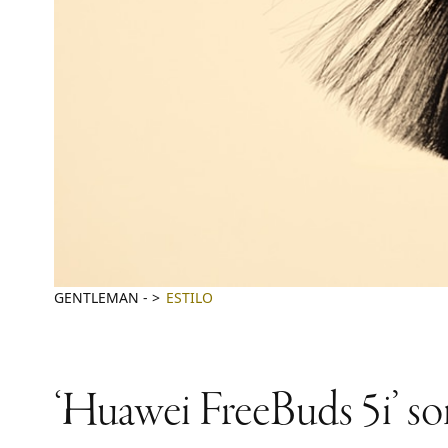
GENTLEMAN
-
ESTILO
‘Huawei FreeBuds 5i’ son