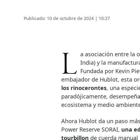
Publicado: 10 de octubre de 2024 | 10:27
La asociación entre la organización SORAI (Save Our Rhinos Africa and
India) y la manufactura
Fundada por Kevin Piet
embajador de Hublot, esta or
los rinocerontes
, una especi
paradójicamente, desempeñan 
ecosistema y medio ambiente
Ahora Hublot da un paso más 
Power Reserve SORAI,
una ed
tourbillon
de cuerda manual e