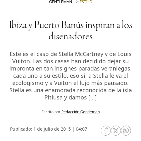
GENTLEMAN
-
ESTILO
Ibiza y Puerto Banús inspiran a los
diseñadores
Este es el caso de Stella McCartney y de Louis
Vuiton. Las dos casas han decidido dejar su
impronta en tan insignes paradas veraniegas,
cada uno a su estilo, eso sí, a Stella le va el
ecologismo y a Vuiton el lujo más pausado.
Stella es una enamorada reconocida de la isla
Pitiusa y damos […]
Escrito por
Redacción Gentleman
Publicado: 1 de julio de 2015 | 04:07
RRSS Facebook
RRSS Twitte
RRSS 