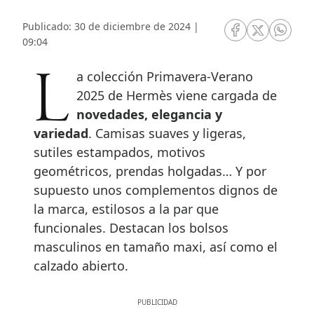
Publicado: 30 de diciembre de 2024 |
RRSS Facebook
RRSS Twitte
RRSS 
09:04
La colección Primavera-Verano
2025 de Hermès viene cargada de
novedades, elegancia y
variedad
. Camisas suaves y ligeras,
sutiles estampados, motivos
geométricos, prendas holgadas… Y por
supuesto unos complementos dignos de
la marca, estilosos a la par que
funcionales. Destacan los bolsos
masculinos en tamaño maxi, así como el
calzado abierto.