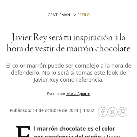
GENTLEMAN
-
ESTILO
Javier Rey será tu inspiración a la
hora de vestir de marrón chocolate
El color marrón puede ser complejo a la hora de
defenderlo. No lo será si tomas este look de
Javier Rey como referencia.
Escrito por
María Aguirre
Publicado: 14 de octubre de 2024 | 14:02
RRSS Facebook
RRSS Twitte
RRSS 
por excelencia del otoño
y tiene