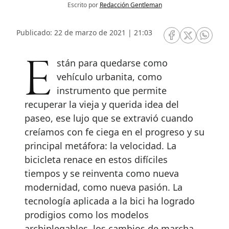
Escrito por
Redacción Gentleman
Publicado: 22 de marzo de 2021 | 21:03
RRSS Facebook
RRSS Twitte
RRSS 
Están para quedarse como
vehículo urbanita, como
instrumento que permite
recuperar la vieja y querida idea del
paseo, ese lujo que se extravió cuando
creíamos con fe ciega en el progreso y su
principal metáfora: la velocidad. La
bicicleta renace en estos difíciles
tiempos y se reinventa como nueva
modernidad, como nueva pasión. La
tecnología aplicada a la bici ha logrado
prodigios como los modelos
archiplegables, los cambios de marcha