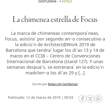
GENTLEMAN
-
ESTILO
La chimenea estrella de Focus
La marca de chimeneas contempora´neas,
Focus, asistira´ por segundo an~o consecutivo a
la edicio´n de Architect@Work 2019 de
Barcelona que tendra´ lugar los di´as 13 y 14 de
marzo en el CCIB – Centro de Convenciones
Internacional de Barcelona (stand 127). Y unas
semanas despue´s, se estrenara´ en la edicio´n
madrilen~a los di´as 29 y […]
Escrito por
Redacción Gentleman
Publicado: 12 de marzo de 2019 | 05:03
RRSS Facebook
RRSS Twitte
RRSS 