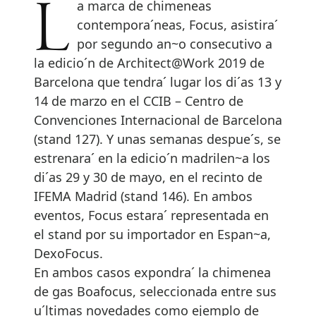
La marca de chimeneas
contempora´neas, Focus, asistira´
por segundo an~o consecutivo a
la edicio´n de Architect@Work 2019 de
Barcelona que tendra´ lugar los di´as 13 y
14 de marzo en el CCIB – Centro de
Convenciones Internacional de Barcelona
(stand 127). Y unas semanas despue´s, se
estrenara´ en la edicio´n madrilen~a los
di´as 29 y 30 de mayo, en el recinto de
IFEMA Madrid (stand 146). En ambos
eventos, Focus estara´ representada en
el stand por su importador en Espan~a,
DexoFocus.
En ambos casos expondra´ la chimenea
de gas Boafocus, seleccionada entre sus
u´ltimas novedades como ejemplo de