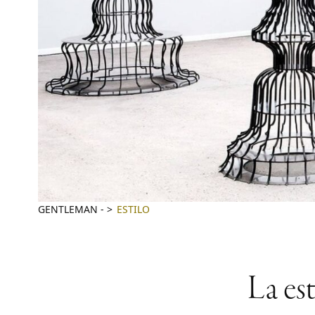
GENTLEMAN
-
ESTILO
La es