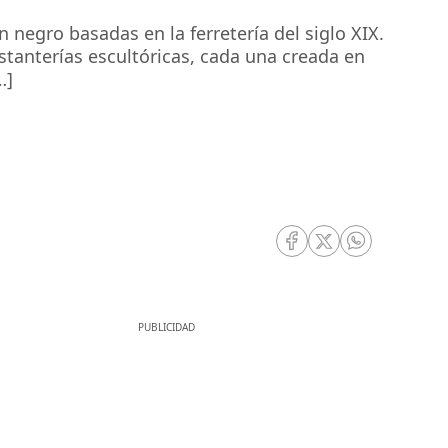
 negro basadas en la ferretería del siglo XIX.
stanterías escultóricas, cada una creada en
…]
RRSS Facebook
RRSS Twitter
RRSS Whatsa