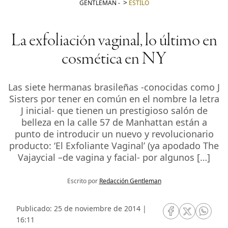
GENTLEMAN
-
ESTILO
La exfoliación vaginal, lo último en
cosmética en NY
Las siete hermanas brasileñas -conocidas como J
Sisters por tener en común en el nombre la letra
J inicial- que tienen un prestigioso salón de
belleza en la calle 57 de Manhattan están a
punto de introducir un nuevo y revolucionario
producto: ‘El Exfoliante Vaginal’ (ya apodado The
Vajaycial –de vagina y facial- por algunos […]
Escrito por
Redacción Gentleman
Publicado: 25 de noviembre de 2014 |
RRSS Facebook
RRSS Twitte
RRSS 
16:11